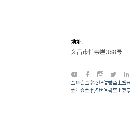
地址:
文昌市忙崇崖388号
金年会金字招牌信誉至上登
金年会金字招牌信誉至上登录