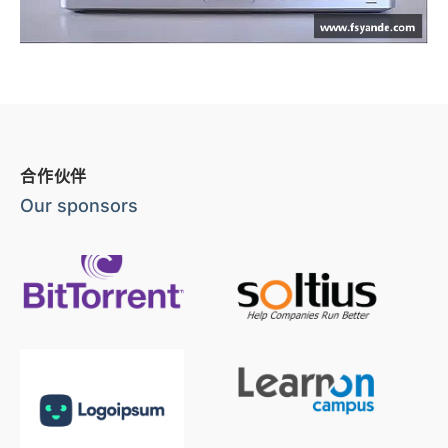
合作伙伴
Our sponsors