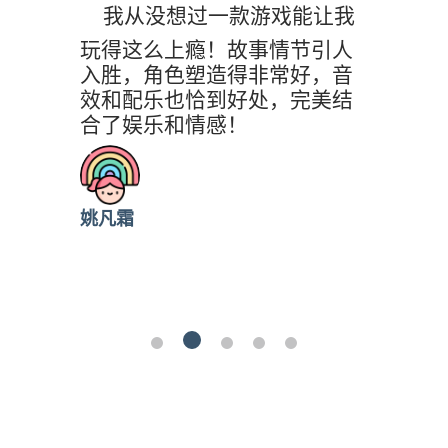
我从没想过一款游戏能让我
玩得这么上瘾！故事情节引人
入胜，角色塑造得非常好，音
效和配乐也恰到好处，完美结
合了娱乐和情感！
姚凡霜