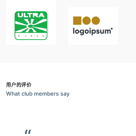
用户的评价
What club members say