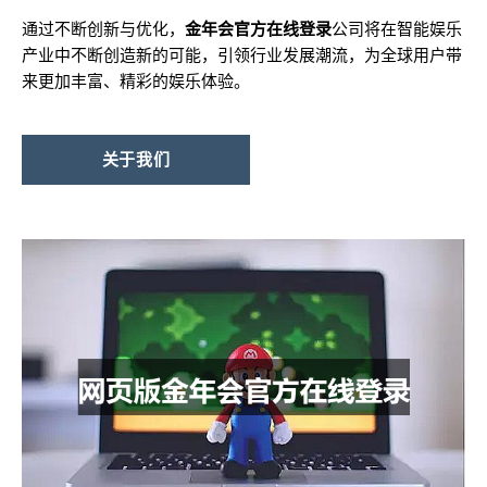
通过不断创新与优化，
金年会官方在线登录
公司将在智能娱乐
产业中不断创造新的可能，引领行业发展潮流，为全球用户带
来更加丰富、精彩的娱乐体验。
关于我们